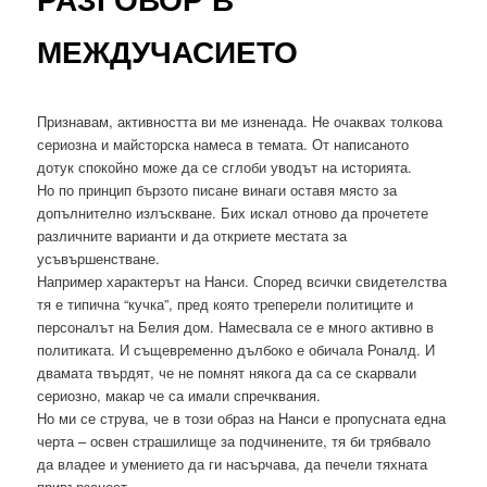
МЕЖДУЧАСИЕТО
Признавам, активността ви ме изненада. Не очаквах толкова
сериозна и майсторска намеса в темата. От написаното
дотук спокойно може да се сглоби уводът на историята.
Но по принцип бързото писане винаги оставя място за
допълнително излъскване. Бих искал отново да прочетете
различните варианти и да откриете местата за
усъвършенстване.
Например характерът на Нанси. Според всички свидетелства
тя е типична “кучка”, пред която треперели политиците и
персоналът на Белия дом. Намесвала се е много активно в
политиката. И същевременно дълбоко е обичала Роналд. И
двамата твърдят, че не помнят някога да са се скарвали
сериозно, макар че са имали спречквания.
Но ми се струва, че в този образ на Нанси е пропусната една
черта – освен страшилище за подчинените, тя би трябвало
да владее и умението да ги насърчава, да печели тяхната
привързаност.