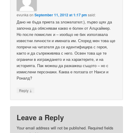
evunka
on
September 11, 2012 at 1:17 pm
said:
Дано не бъда приета за зложелател:), първо щях да
започна да обяснявам какво е болен от Алцхаймер.
Но после помислих и – изобщо не бих използвала
известни личности и имената им. Според мен това ще
попречи на читателя да се идентифицира с героя,
както и да съпреживява с него. Освен това ще те
ограничи в изграждането и на характерите, и на
историята. Пак можеш да разкажеш същото – но с
измислени персонажи. Каква е ползата от Нанси и
Роналд?
↓
Reply
Leave a Reply
Your email address will not be published.
Required fields