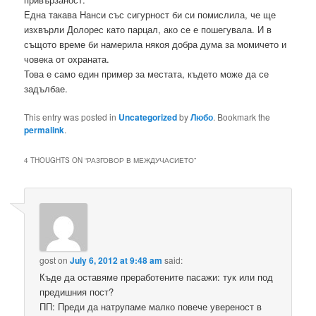
Една такава Нанси със сигурност би си помислила, че ще
изхвърли Долорес като парцал, ако се е пошегувала. И в
същото време би намерила някоя добра дума за момичето и
човека от охраната.
Това е само един пример за местата, където може да се
задълбае.
This entry was posted in
Uncategorized
by
Любо
. Bookmark the
permalink
.
4 THOUGHTS ON “
РАЗГОВОР В МЕЖДУЧАСИЕТО
”
gost
on
July 6, 2012 at 9:48 am
said:
Къде да оставяме преработените пасажи: тук или под
предишния пост?
ПП: Преди да натрупаме малко повече увереност в