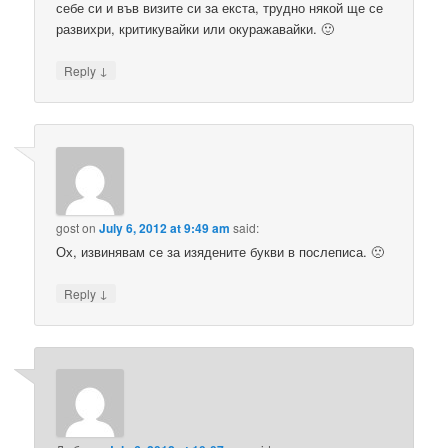
себе си и във визите си за екста, трудно някой ще се
развихри, критикувайки или окуражавайки. 🙂
↓
Reply
gost
on
July 6, 2012 at 9:49 am
said:
Ох, извинявам се за изядените букви в послеписа. 🙁
↓
Reply