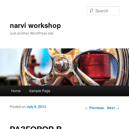
Sear
narvi workshop
Just another WordPress site
Main menu
Home
Sample Page
Skip to primary content
Skip to secondary content
Posted on
July 6, 2012
Post navigation
←
Previous
Next
→
РАЗГОВОР В