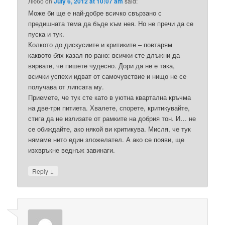
Любо
on
July 6, 2012 at 10:07 am
said:
Може би ще е най-добре всичко свързано с
предишната тема да бъде към нея. Но не пречи да се
пуска и тук.
Колкото до дискусиите и критиките – повтарям
каквото бях казал по-рано: всички сте длъжни да
вярвате, че пишете чудесно. Дори да не е така,
всички успехи идват от самочувствие и нищо не се
получава от липсата му.
Приемете, че тук сте като в уютна квартална кръчма
на две-три питиета. Хвалете, спорете, критикувайте,
стига да не излизате от рамките на добрия тон. И… не
се обиждайте, ако някой ви критикува. Мисля, че тук
нямаме нито един зложелател. А ако се появи, ще
изхвръкне веднъж завинаги.
↓
Reply