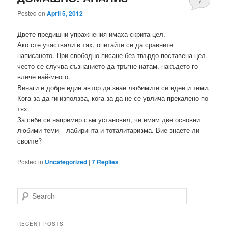
7
Posted on
April 5, 2012
Двете предишни упражнения имаха скрита цел.
Ако сте участвали в тях, опитайте се да сравните
написаното. При свободно писане без твърдо поставена цел
често се случва съзнанието да тръгне натам, накъдето го
влече най-много.
Винаги е добре един автор да знае любимите си идеи и теми.
Кога за да ги използва, кога за да не се увлича прекалено по
тях.
За себе си например съм установил, че имам две основни
любими теми – лабиринта и тоталитаризма. Вие знаете ли
своите?
Posted in
Uncategorized
|
7
Replies
Search
RECENT POSTS