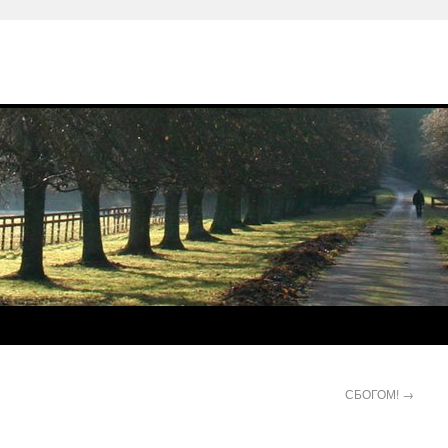
СБОГОМ!
→