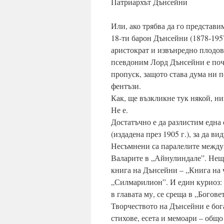
Патриархът Дънсейни
Или, ако трябва да го представ
18-ти барон Дънсейни (1878-195
аристократ и извънредно плодов
псевдоним Лорд Дънсейни е почт
пропуск, защото става дума ни 
фентъзи.
Как, ще възкликне тук някой, н
Не е.
Достатъчно е да разлистим една
(издадена през 1905 г.), за да в
Несъмнени са паралелите между 
Валарите в „Айнулиндале”. Нещо
книга на Дънсейни – „Книга на 
„Силмарилион”. И един куриоз: н
в главата му, се среща в „Богов
Творчеството на Дънсейни е бога
стихове, есета и мемоари – общо