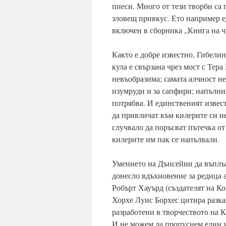
пиеси. Много от тези творби са 
зловещ привкус. Ето например е
включен в сборника „Книга на ч
Както е добре известно, Гибелин
кула е свързана чрез мост с Тер
невъобразима; самата алчност не
изумруди и за сапфири; напълнил
потрябва. И единственият извест
да привличат към килерите си не
случвало да поръсват пътечка от
килерите им пак се напълвали.
Умението на Дънсейни да въплъщ
донесло вдъхновение за редица 
Робърт Хауърд (създателят на К
Хорхе Луис Борхес цитира разка
разработени в творчеството на К
И не можем да пропуснем един у