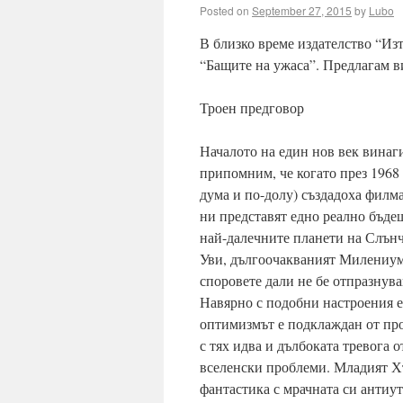
Posted on
September 27, 2015
by
Lubo
В близко време издателство “Из
“Бащите на ужаса”. Предлагам ви
Троен предговор
Началото на един нов век винаги
припомним, че когато през 1968
дума и по-долу) създадоха филма
ни представят едно реално бъдещ
най-далечните планети на Слънч
Уви, дългоочакваният Милениум 
споровете дали не бе отпразнува
Навярно с подобни настроения е
оптимизмът е подклаждан от про
с тях идва и дълбоката тревога о
вселенски проблеми. Младият Х
фантастика с мрачната си антиут