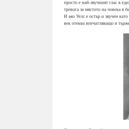
просто е най-звучният глас в ед
тревога за мястото на човека в б
И ако Уелс е остър и звучен като
век отеква впечатляващо и търже