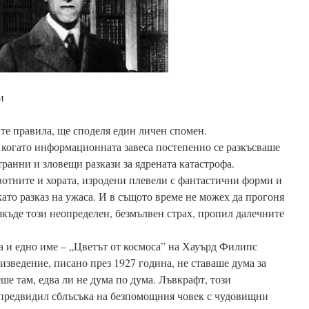
и
те правила, ще споделя един личен спомен.
 когато информационната завеса постепенно се разкъсваше
странни и зловещи разкази за ядрената катастрофа.
отните и хората, изродени плевели с фантастични форми и
ато разказ на ужаса. И в същото време не можех да прогоня
якъде този неопределен, безмълвен страх, пропил далечните
 и едно име – „Цветът от космоса” на Хауърд Филипс
оизведение, писано през 1927 година, не ставаше дума за
ше там, едва ли не дума по дума. Лъвкрафт, този
 предвидил сблъсъка на безпомощния човек с чудовищни