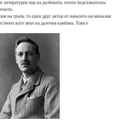
ин литературен хор на дълбоката, почти подсъзнателна
итието.
 зов на тръба, то един друг автор от началото на миналия
ствено като звън на далечна камбана. Това е