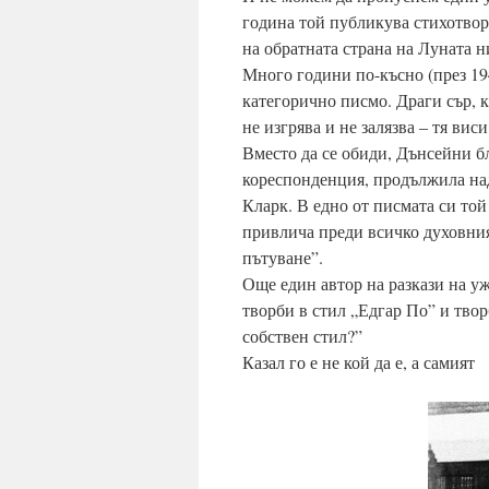
година той публикува стихотвор
на обратната страна на Луната н
Много години по-късно (през 194
категорично писмо. Драги сър, к
не изгрява и не залязва – тя вис
Вместо да се обиди, Дънсейни б
кореспонденция, продължила над
Кларк. В едно от писмата си той
привлича преди всичко духовни
пътуване”.
Още един автор на разкази на у
творби в стил „Едгар По” и твор
собствен стил?”
Казал го е не кой да е, а самият