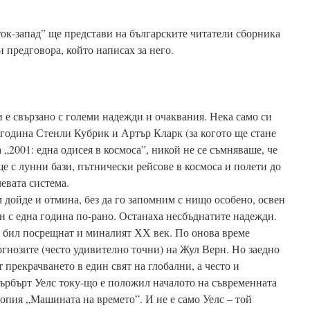
ток-запад” ще представи на българските читатели сборника
 предговора, който написах за него.
 е свързано с големи надежди и очаквания. Нека само си
 година Стенли Кубрик и Артър Кларк (за когото ще стане
 „2001: една одисея в космоса”, никой не се съмняваше, че
е с лунни бази, пътнически рейсове в космоса и полети до
евата система.
дойде и отмина, без да го запомним с нищо особено, освен
н с една година по-рано. Останаха несбъднатите надежди.
 бил посрещнат и миналият ХХ век. По онова време
гнозите (често удивително точни) на Жул Верн. Но заедно
т прекрачването в един свят на глобални, а често и
ърбърт Уелс току-що е положил началото на съвременната
опия „Машината на времето”. И не е само Уелс – той