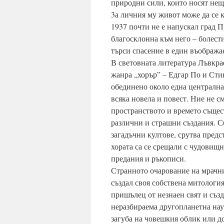
природни сили, които носят нещ
3а личния му живот може да се к
1937 почти не е напускал град 
благосклонна към него – болест
търси спасение в един въобража
В световната литература Лъвкра
жанра „хорър” – Едгар По и Стив
обединено около една централна 
всяка новела и повест. Ние не с
пространството и времето същес
различни и страшни създания. С
загадъчни култове, срутва предс
хората са се срещали с чудовищ
предания и ръкописи.
Странното очарование на мрачнит
създал своя собствена митология
пришълец от незнаен свят и създ
неразбираема другопланетна нау
загуба на човешкия облик или д