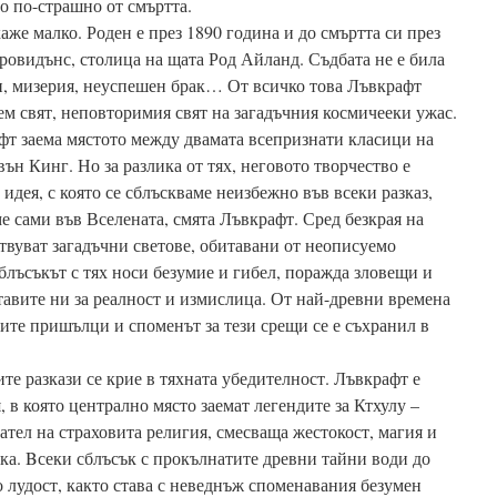
о по-страшно от смъртта.
аже малко. Роден е през 1890 година и до смъртта си през
Провидънс, столица на щата Род Айланд. Съдбата не е била
и, мизерия, неуспешен брак… От всичко това Лъвкрафт
ем свят, неповторимия свят на загадъчния космичееки ужас.
фт заема мястото между двамата всепризнати класици на
ън Кинг. Но за разлика от тях, неговото творчество е
идея, с която се сблъскваме неизбежно във всеки разказ,
ме сами във Вселената, смята Лъвкрафт. Сред безкрая на
твуват загадъчни светове, обитавани от неописуемо
блъсъкът с тях носи безумие и гибел, поражда зловещи и
тавите ни за реалност и измислица. От най-древни времена
ните пришълци и споменът за тези срещи се е съхранил в
е разкази се крие в тяхната убедителност. Лъвкрафт е
, в която централно място заемат легендите за Ктхулу –
ател на страховита религия, смесваща жестокост, магия и
ка. Bсеки сблъсък с прокълнатите древни тайни води до
о лудост, както става с неведнъж споменавания безумен