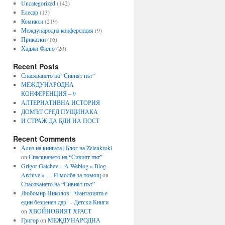
Uncategorized
(142)
Елесар
(13)
Комикси
(219)
Международна конференция
(9)
Приказки
(16)
Хаджи Филю
(20)
Recent Posts
Спасяването на “Сивият път”
МЕЖДУНАРОДНА
КОНФЕРЕНЦИЯ – 9
АЛТЕРНАТИВНА ИСТОРИЯ
ДОМЪТ СРЕД ПУЩИНАКА
И СТРАЖ ДА БДИ НА ПОСТ
Recent Comments
Алея на книгата | Блог на Zelenkroki
on
Спасяването на “Сивият път”
Grigor Gatchev – A Weblog » Blog
Archive » … И молба за помощ
on
Спасяването на “Сивият път”
Любомир Николов: "Фантазията е
един безценен дар" - Детски Книги
on
ХВОЙНОВИЯТ ХРАСТ
Григор
on
МЕЖДУНАРОДНА