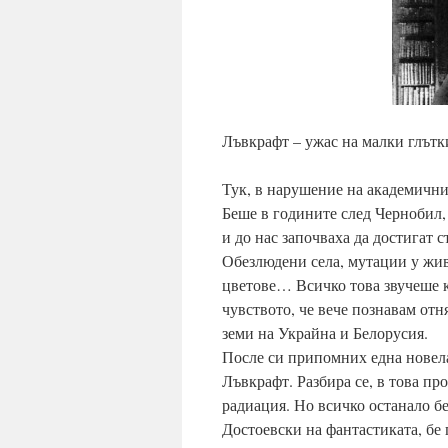
Лъвкрафт – ужас на малки глътк
Тук, в нарушение на академични
Беше в годините след Чернобил,
и до нас започваха да достигат 
Обезлюдени села, мутации у жив
цветове… Всичко това звучеше к
чувството, че вече познавам отн
земи на Украйна и Белорусия.
После си припомних една новела
Лъвкрафт. Разбира се, в това пр
радиация. Но всичко останало бе
Достоевски на фантастиката, бе