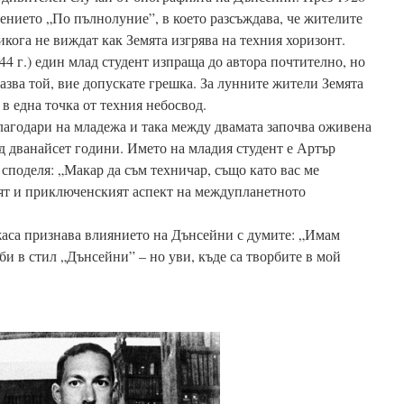
ението „По пълнолуние”, в което разсъждава, че жителите
икога не виждат как Земята изгрява на техния хоризонт.
4 г.) един млад студент изпраща до автора почтително, но
азва той, вие допускате грешка. За лунните жители Земята
и в една точка от техния небосвод.
лагодари на младежа и така между двамата започва оживена
 дванайсет години. Името на младия студент е Артър
 споделя: „Макар да съм техничар, също като вас ме
ят и приключенският аспект на междупланетното
жаса признава влиянието на Дънсейни с думите: „Имам
би в стил „Дънсейни” – но уви, къде са творбите в мой