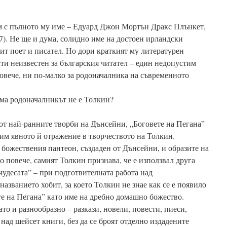
им с пълното му име – Едуард Джон Мортън Дракс Плънкет,
7). Не ще и дума, солидно име на достоен ирландски
ит поет и писател. Но дори краткият му литературен
и неизвестен за българския читател – един недопустим
повече, ни по-малко за родоначалника на съвременното
има родоначалникът не е Толкин?
 от най-ранните творби на Дънсейни, „Боговете на Пегана”
идим явното й отражение в творчеството на Толкин.
божествения пантеон, създаден от Дънсейни, и образите на
 повече, самият Толкин признава, че е използвал друга
чудесата” – при подготвителната работа над
азванието хобит, за което Толкин не знае как се е появило
ете на Пегана” като име на дребно домашно божество.
то и разнообразно – разкази, новели, повести, пиеси,
 над шейсет книги, без да се броят отделно издадените