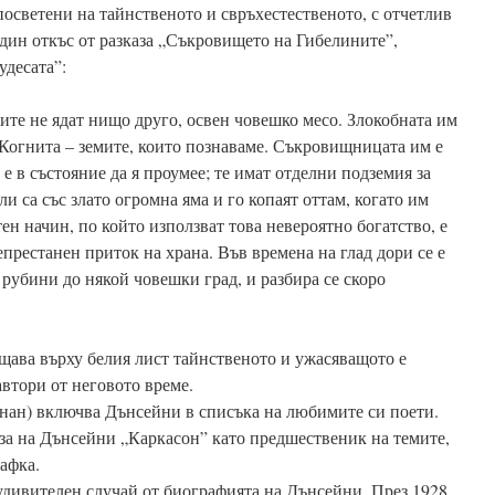
посветени на тайнственото и свръхестественото, с отчетлив
дин откъс от разказа „Съкровището на Гибелините”,
удесата”:
ите не ядат нищо друго, освен човешко месо. Злокобната им
а Когнита – земите, които познаваме. Съкровищницата им е
 е в състояние да я проумее; те имат отделни подземия за
и са със злато огромна яма и го копаят оттам, когато им
ен начин, по който използват това невероятно богатство, е
престанен приток на храна. Във времена на глад дори се е
 рубини до някой човешки град, и разбира се скоро
ава върху белия лист тайнственото и ужасяващото е
автори от неговото време.
онан) включва Дънсейни в списъка на любимите си поети.
за на Дънсейни „Каркасон” като предшественик на темите,
афка.
дивителен случай от биографията на Дънсейни. През 1928